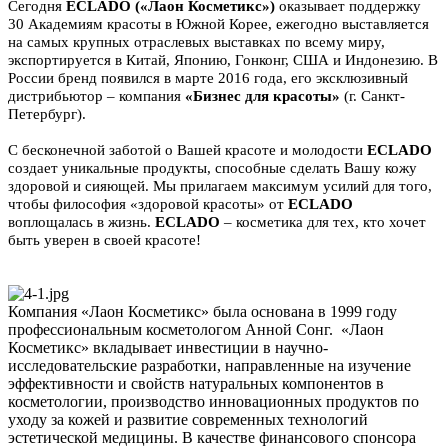
Сегодня
ECLADO («Лаон Косметикс»)
оказывает поддержку
30 Академиям красоты в Южной Корее, ежегодно выставляется
на самых крупных отраслевых выставках по всему миру,
экспортируется в Китай, Японию, Гонконг, США и Индонезию. В
России бренд появился в марте 2016 года, его эксклюзивный
дистрибьютор – компания
«Бизнес для красоты»
(г. Санкт-
Петербург).
С бесконечной заботой о Вашей красоте и молодости
ECLADO
создает уникальные продукты, способные сделать Вашу кожу
здоровой и сияющей. Мы прилагаем максимум усилий для того,
чтобы философия «здоровой красоты» от
ECLADO
воплощалась в жизнь.
ECLADO
– косметика для тех, кто хочет
быть уверен в своей красоте!
Компания «Лаон Косметикс» была основана в 1999 году
профессиональным косметологом Анной Сонг. «Лаон
Косметикс» вкладывает инвестиции в научно-
исследовательские разработки, направленные на изучение
эффективности и свойств натуральных компонентов в
косметологии, производство инновационных продуктов по
уходу за кожей и развитие современных технологий
эстетической медицины. В качестве финансового спонсора