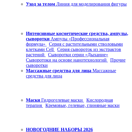
Уход за телом
Линия для моделирования фигуры
Интенсивные косметические средства, ампулы,
сыворотки
Ампулы «Профессиональная
формула»
Серия с растительными стволовыми
клетками Cell
Серия сывороток из экстрактов
растений
Сыворотки серии «Дыхание»
Сыворотоки на основе нанотехнологий
Прочие
сыворотки
Массажные средства для лица
Массажные
средства для лица
Маски
Гидрогелевые маски
Кислородная
терапия
Кремовые, гелевые, глиняные маски
НОВОГОДНИЕ НАБОРЫ 2026