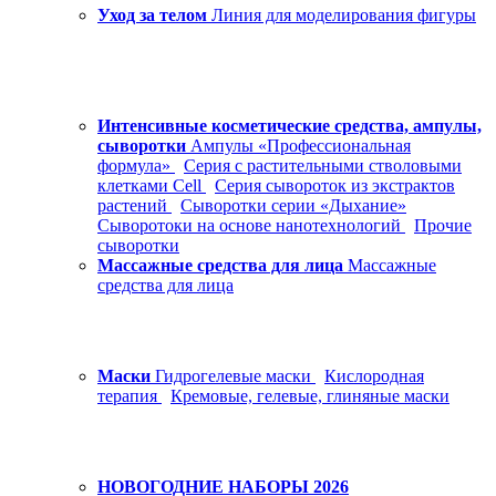
Уход за телом
Линия для моделирования фигуры
Интенсивные косметические средства, ампулы,
сыворотки
Ампулы «Профессиональная
формула»
Серия с растительными стволовыми
клетками Cell
Серия сывороток из экстрактов
растений
Сыворотки серии «Дыхание»
Сыворотоки на основе нанотехнологий
Прочие
сыворотки
Массажные средства для лица
Массажные
средства для лица
Маски
Гидрогелевые маски
Кислородная
терапия
Кремовые, гелевые, глиняные маски
НОВОГОДНИЕ НАБОРЫ 2026