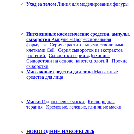
Уход за телом
Линия для моделирования фигуры
Интенсивные косметические средства, ампулы,
сыворотки
Ампулы «Профессиональная
формула»
Серия с растительными стволовыми
клетками Cell
Серия сывороток из экстрактов
растений
Сыворотки серии «Дыхание»
Сыворотоки на основе нанотехнологий
Прочие
сыворотки
Массажные средства для лица
Массажные
средства для лица
Маски
Гидрогелевые маски
Кислородная
терапия
Кремовые, гелевые, глиняные маски
НОВОГОДНИЕ НАБОРЫ 2026