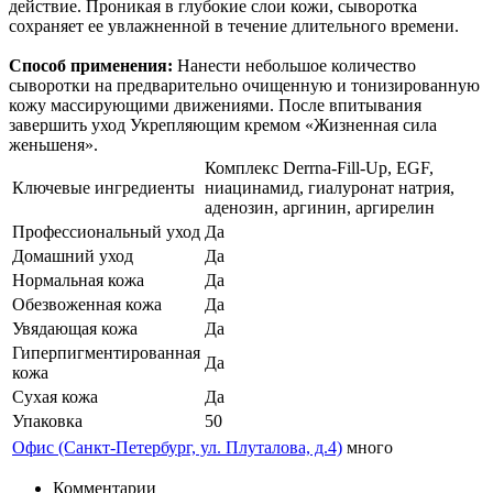
действие. Проникая в глубокие слои кожи, сыворотка
сохраняет ее увлажненной в течение длительного времени.
Способ применения:
Нанести небольшое количество
сыворотки на предварительно очищенную и тонизированную
кожу массирующими движениями. После впитывания
завершить уход Укрепляющим кремом «Жизненная сила
женьшеня».
Комплекс Derrna-Fill-Up, EGF,
Ключевые ингредиенты
ниацинамид, гиалуронат натрия,
аденозин, аргинин, аргирелин
Профессиональный уход
Да
Домашний уход
Да
Нормальная кожа
Да
Обезвоженная кожа
Да
Увядающая кожа
Да
Гиперпигментированная
Да
кожа
Сухая кожа
Да
Упаковка
50
Офис (Санкт-Петербург, ул. Плуталова, д.4)
много
Комментарии