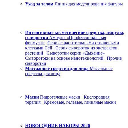
Уход за телом
Линия для моделирования фигуры
Интенсивные косметические средства, ампулы,
сыворотки
Ампулы «Профессиональная
формула»
Серия с растительными стволовыми
клетками Cell
Серия сывороток из экстрактов
растений
Сыворотки серии «Дыхание»
Сыворотоки на основе нанотехнологий
Прочие
сыворотки
Массажные средства для лица
Массажные
средства для лица
Маски
Гидрогелевые маски
Кислородная
терапия
Кремовые, гелевые, глиняные маски
НОВОГОДНИЕ НАБОРЫ 2026