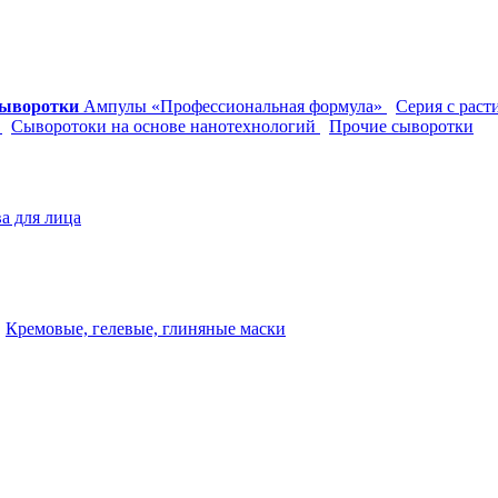
сыворотки
Ампулы «Профессиональная формула»
Серия с рас
»
Сыворотоки на основе нанотехнологий
Прочие сыворотки
а для лица
Кремовые, гелевые, глиняные маски