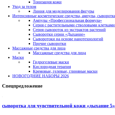
Тонизация кожи
Уход за телом
Линия для моделирования фигуры
Интенсивные косметические средства, ампулы, сыворотк
Ампулы «Профессиональная формула»
Серия с растительными стволовыми клетками 
Серия сывороток из экстрактов растений
Сыворотки серии «Дыхание»
Сыворотоки на основе нанотехнологий
Прочие сыворотки
Массажные средства для лица
Массажные средства для лица
Маски
Гидрогелевые маски
Кислородная терапия
Кремовые, гелевые, глиняные маски
НОВОГОДНИЕ НАБОРЫ 2026
Спецпредложение
сыворотка для чувствительной кожи «дыхание 5»