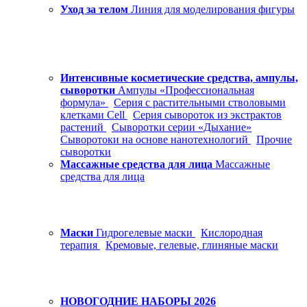
Уход за телом
Линия для моделирования фигуры
Интенсивные косметические средства, ампулы,
сыворотки
Ампулы «Профессиональная
формула»
Серия с растительными стволовыми
клетками Cell
Серия сывороток из экстрактов
растений
Сыворотки серии «Дыхание»
Сыворотоки на основе нанотехнологий
Прочие
сыворотки
Массажные средства для лица
Массажные
средства для лица
Маски
Гидрогелевые маски
Кислородная
терапия
Кремовые, гелевые, глиняные маски
НОВОГОДНИЕ НАБОРЫ 2026