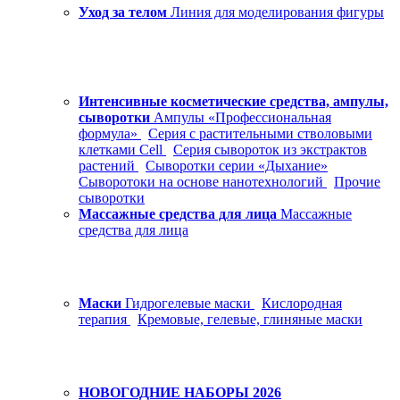
Уход за телом
Линия для моделирования фигуры
Интенсивные косметические средства, ампулы,
сыворотки
Ампулы «Профессиональная
формула»
Серия с растительными стволовыми
клетками Cell
Серия сывороток из экстрактов
растений
Сыворотки серии «Дыхание»
Сыворотоки на основе нанотехнологий
Прочие
сыворотки
Массажные средства для лица
Массажные
средства для лица
Маски
Гидрогелевые маски
Кислородная
терапия
Кремовые, гелевые, глиняные маски
НОВОГОДНИЕ НАБОРЫ 2026