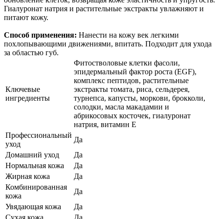
Гиалуронат натрия и растительные экстракты увлажняют и
питают кожу.
Способ применения:
Нанести на кожу век легкими
похлопывающими движениями, впитать. Подходит для ухода
за областью губ.
Фитостволовые клетки фасоли,
эпидермальный фактор роста (EGF),
комплекс пептидов, растительные
Ключевые
экстракты томата, риса, сельдерея,
ингредиенты
турнепса, капусты, моркови, брокколи,
солодки, масла макадамии и
абрикосовых косточек, гиалуронат
натрия, витамин Е
Профессиональный
Да
уход
Домашний уход
Да
Нормальная кожа
Да
Жирная кожа
Да
Комбинированная
Да
кожа
Увядающая кожа
Да
Сухая кожа
Да